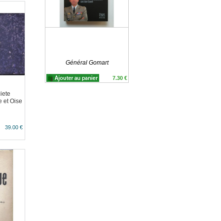
Général Gomart
7.30 €
iete
e et Oise
39.00 €