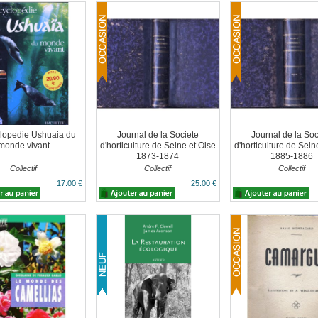
clopedie Ushuaia du
Journal de la Societe
Journal de la Soc
monde vivant
d'horticulture de Seine et Oise
d'horticulture de Sein
1873-1874
1885-1886
Collectif
Collectif
Collectif
17.00 €
25.00 €