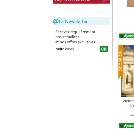
Vieille
d'
Je