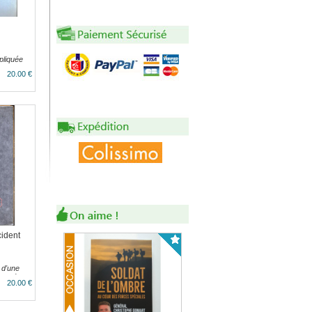
pliquée
20.00 €
cident
e d'une
ope de
20.00 €