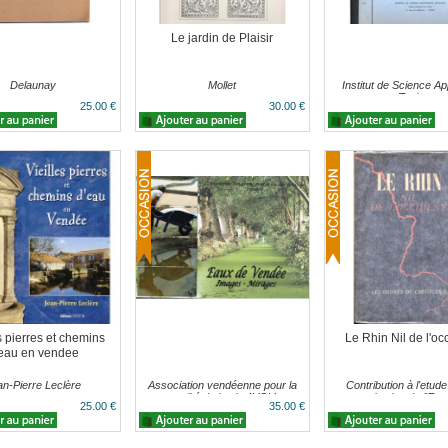
Le jardin de Plaisir
Delaunay
Mollet
Institut de Science Ap
Tunis
25.00 €
30.00 €
s pierres et chemins
Le Rhin Nil de l'oc
eau en vendee
an-Pierre Leclère
Association vendéenne pour la
Contribution à l'etud
qualité de la vie AVQV
organisation de l'Eur
25.00 €
35.00 €
l'ouest