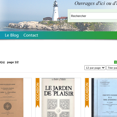
t(s)
page 1/2
1