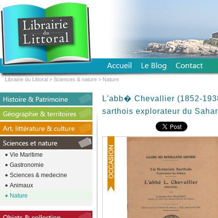
Librairie du Littoral
>
Sciences & nature
>
Nature
L'abb� Chevallier (1852-1938
sarthois explorateur du Saha
Vie Maritime
Gastronomie
Sciences & medecine
Animaux
Nature