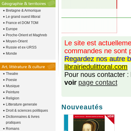
Bretagne & Armorique
Le grand ouest littoral
France et DOM TOM
Europe
Proche-Orient et Maghreb
Moyen-Orient
Le site est actuelleme
Russie et ex-URSS
commandes ne sont p
Monde
Regardez nos autre b
librairiedulittoral.com
Pour nous contacter :
Theatre
Poesie
voir
page contact
Musique
Peinture
Religion
Litterature generale
Nouveautés
Droit & sciences politiques
Dictionnaires & livres
pratiques
Romans