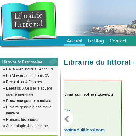
Librairie du littora
De la Prehistoire a l'Antiquite
Du Moyen-age a Louis XVI
Revolution & Empires
emplacement vide pour descendre l
Debut du XXe siecle et 1ere
guerre mondiale
Deuxieme guerre mondiale
Histoire generale et histoire
militaire
Romans historiques
Archeologie & patrimoine