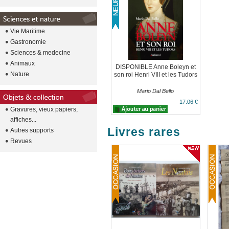
Vie Maritime
Gastronomie
Sciences & medecine
Animaux
DISPONIBLE Anne Boleyn et
Nature
son roi Henri VIII et les Tudors
Mario Dal Bello
17.06 €
Gravures, vieux papiers,
affiches...
Livres rares
Autres supports
Revues