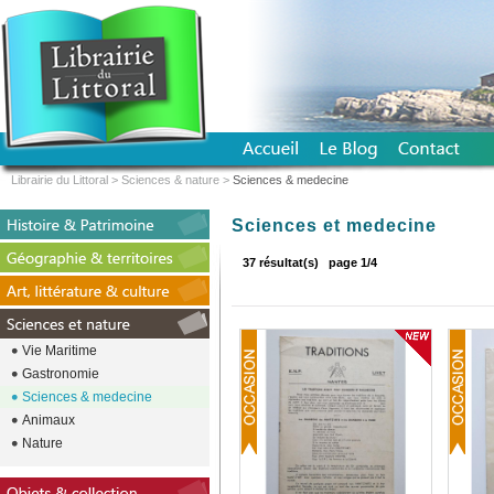
Librairie du Littoral
>
Sciences & nature
>
Sciences & medecine
Sciences et medecine
37 résultat(s)
page 1/4
Vie Maritime
Gastronomie
Sciences & medecine
Animaux
Nature