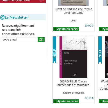
Livret de traditions de l'ecole
Livet nant'zarts
Livet
20.00 €
DISPONIBLE Traces
Word
numeriques et territoires
Co
s'enga
Severo et Romele
27.49 €