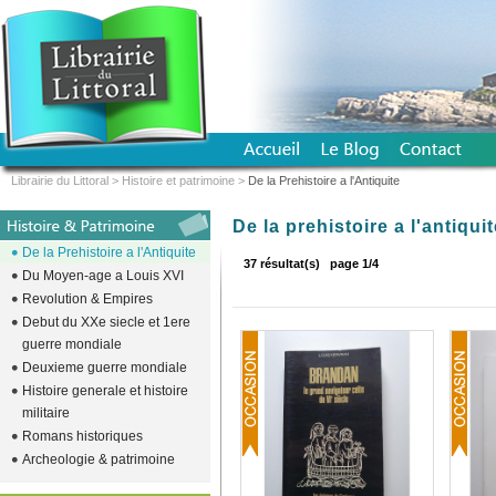
Librairie du Littoral
>
Histoire et patrimoine
>
De la Prehistoire a l'Antiquite
De la prehistoire a l'antiqui
De la Prehistoire a l'Antiquite
37 résultat(s)
page 1/4
Du Moyen-age a Louis XVI
Revolution & Empires
Debut du XXe siecle et 1ere
guerre mondiale
Deuxieme guerre mondiale
Histoire generale et histoire
militaire
Romans historiques
Archeologie & patrimoine