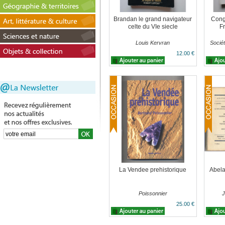
Brandan le grand navigateur
Cong
celte du VIe siecle
F
Louis Kervran
Sociét
12.00 €
La Vendee prehistorique
Abela
Poissonnier
J
25.00 €