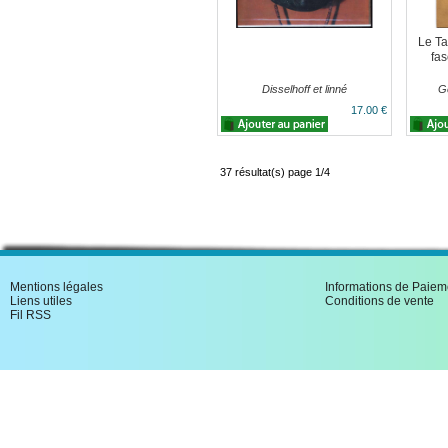
Le Ta
fa
Disselhoff et linné
G
17.00 €
37 résultat(s) page 1/4
Mentions légales
Informations de Paiem
Liens utiles
Conditions de vente
Fil RSS