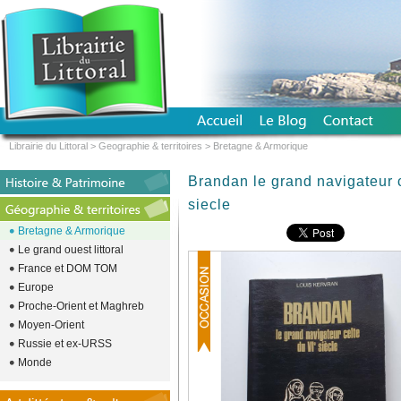
Librairie du Littoral
>
Geographie & territoires
>
Bretagne & Armorique
Brandan le grand navigateur 
siecle
Bretagne & Armorique
Le grand ouest littoral
France et DOM TOM
Europe
Proche-Orient et Maghreb
Moyen-Orient
Russie et ex-URSS
Monde