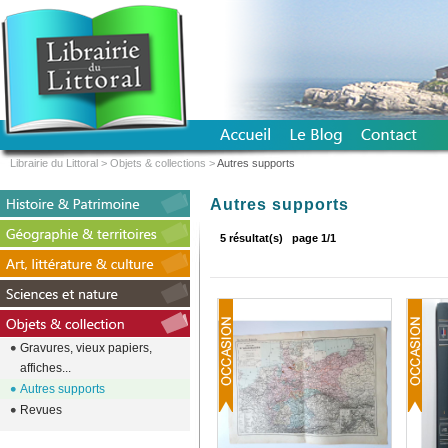
Librairie du Littoral
>
Objets & collections
>
Autres supports
Autres supports
5 résultat(s)
page 1/1
Gravures, vieux papiers,
affiches...
Autres supports
Revues