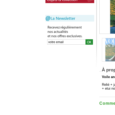
Voile a
Relié + 
+ etui no
Commen