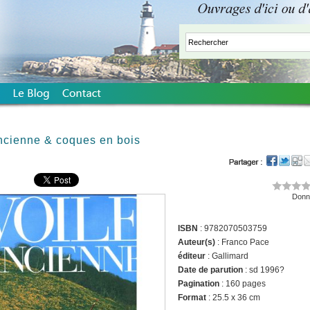
ncienne & coques en bois
Donne
ISBN
: 9782070503759
Auteur(s)
: Franco Pace
éditeur
: Gallimard
Date de parution
: sd 1996?
Pagination
: 160 pages
Format
: 25.5 x 36 cm