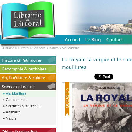
Librairie du Littoral
>
Sciences & nature
>
Vie Maritime
La Royale la vergue et le sa
mouillures
Vie Maritime
Gastronomie
Sciences & medecine
Animaux
Nature