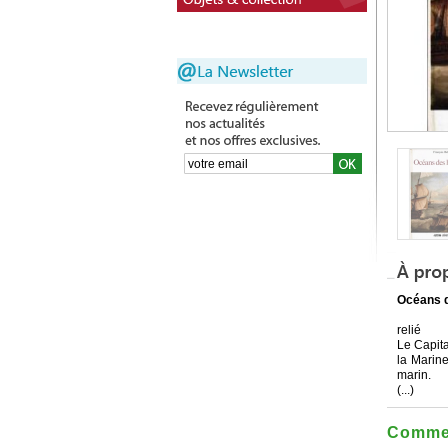
Océans 
relié
Le Capit
la Marin
marin.
(...)
Commen