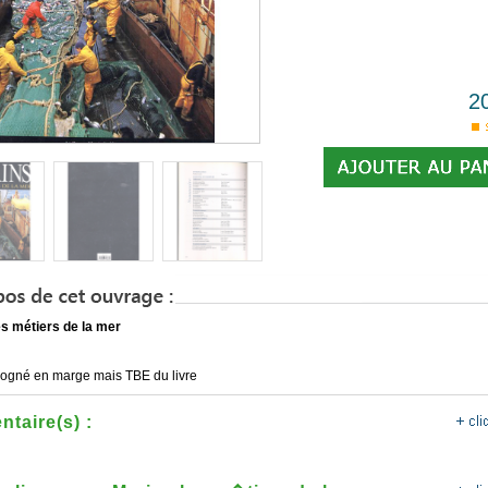
2
es métiers de la mer
rogné en marge mais TBE du livre
taire(s) :