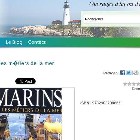
les m�tiers de la mer
Donne
ISBN
: 9782903708665