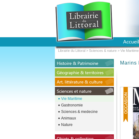
Librairie du Littoral
>
Sciences & nature
>
Vie Maritime
Marins 
Vie Maritime
Gastronomie
Sciences & medecine
Animaux
Nature