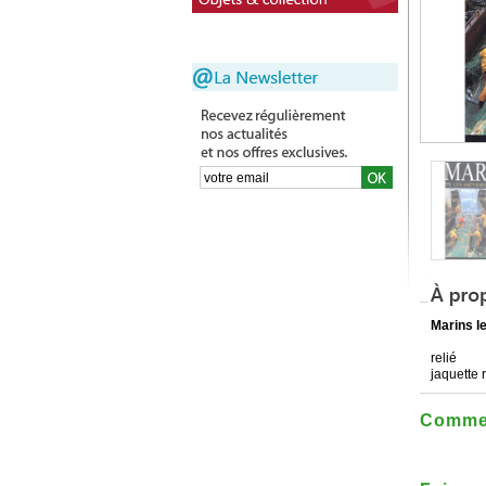
Marins l
relié
jaquette 
Commen