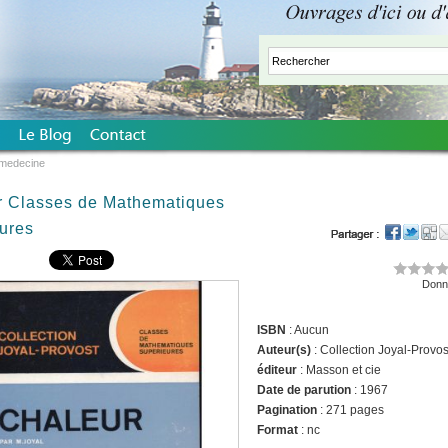
 medecine
r Classes de Mathematiques
ures
Donne
ISBN
: Aucun
Auteur(s)
: Collection Joyal-Provos
éditeur
: Masson et cie
Date de parution
: 1967
Pagination
: 271 pages
Format
: nc