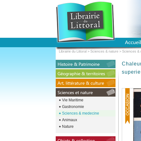
Librairie du Littoral
>
Sciences & nature
>
Sciences &
Chaleu
superie
Vie Maritime
Gastronomie
Sciences & medecine
Animaux
Nature