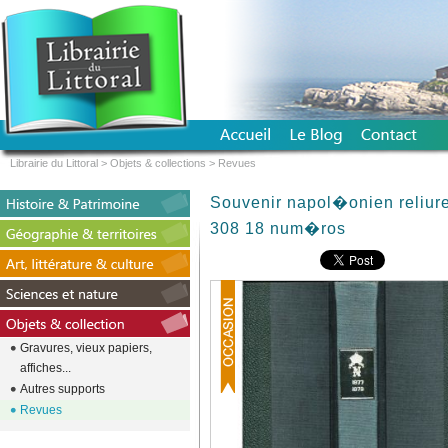
Librairie du Littoral
>
Objets & collections
>
Revues
Souvenir napol�onien reliu
308 18 num�ros
Gravures, vieux papiers,
affiches...
Autres supports
Revues