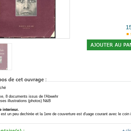
1
oché
e, 8 documents issus de l'Abwehr
es illustrations (photos) N&B
e interieur.
 est un peu dechirée et la 1ere de couverture est d'uage courant avec le coin i
taire(s) :