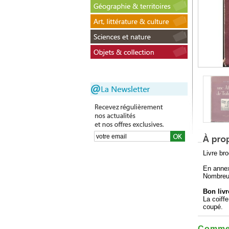
Livre br
En annex
Nombreus
Bon livr
La coiffe
coupé.
Commen