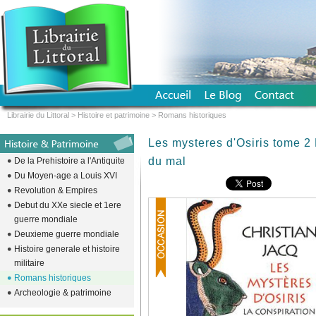
Librairie du Littoral
>
Histoire et patrimoine
>
Romans historiques
Les mysteres d'Osiris tome 2 
du mal
De la Prehistoire a l'Antiquite
Du Moyen-age a Louis XVI
Revolution & Empires
Debut du XXe siecle et 1ere
guerre mondiale
Deuxieme guerre mondiale
Histoire generale et histoire
militaire
Romans historiques
Archeologie & patrimoine