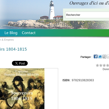
n & Empires
irs 1804-1815
Donne
ISBN
: 9782910828363