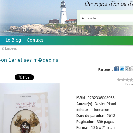
n & Empires
on 1er et ses m�decins
Donne
ISBN
: 9782336003955
Auteur(s)
: Xavier Riaud
éditeur
: l'Harmattan
Date de parution
: 2013
Pagination
: 369 pages
Format
: 13.5 x 21.5 cm