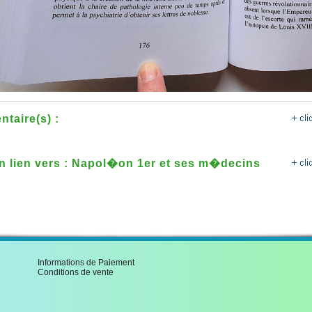
taire(s) :
un lien vers : Napol�on 1er et ses m�decins
Informations de Paiement
Conditions de vente