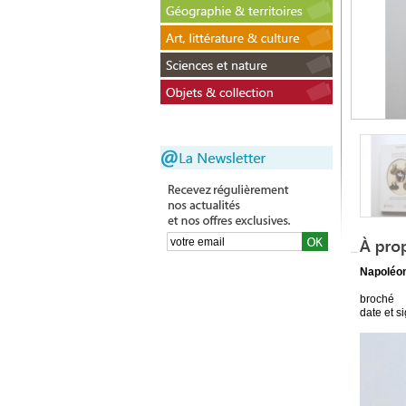
Napoléon
broché
date et s