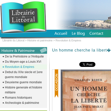
Librairie du Littoral
>
Histoire et patrimoine
>
Revolution & Empires
Un homme cherche la libert�
De la Prehistoire a l'Antiquite
Du Moyen-age a Louis XVI
Revolution & Empires
Debut du XXe siecle et 1ere
guerre mondiale
Deuxieme guerre mondiale
Histoire generale et histoire
militaire
Romans historiques
Archeologie & patrimoine