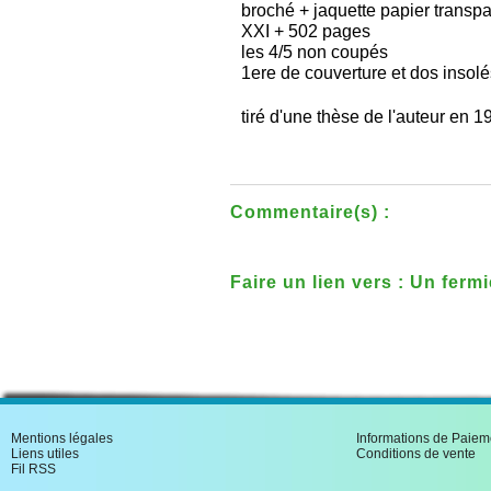
broché + jaquette papier transp
XXI + 502 pages
les 4/5 non coupés
1ere de couverture et dos insolé
tiré d'une thèse de l'auteur en 1
Commentaire(s) :
Faire un lien vers : Un fer
Consulat et l'Empire l'octro
Mentions légales
Informations de Paiem
Liens utiles
Conditions de vente
Fil RSS