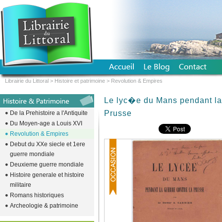
Librairie du Littoral
>
Histoire et patrimoine
>
Revolution & Empires
Le lyc�e du Mans pendant la 
Prusse
De la Prehistoire a l'Antiquite
Du Moyen-age a Louis XVI
Revolution & Empires
Debut du XXe siecle et 1ere
guerre mondiale
Deuxieme guerre mondiale
Histoire generale et histoire
militaire
Romans historiques
Archeologie & patrimoine