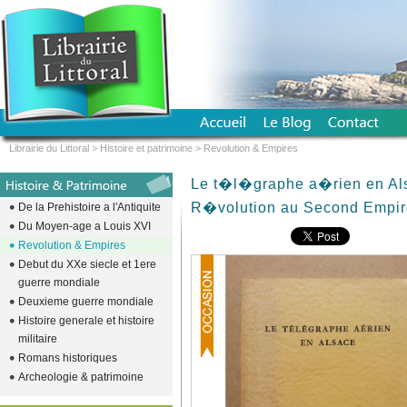
Librairie du Littoral
>
Histoire et patrimoine
>
Revolution & Empires
Le t�l�graphe a�rien en Als
R�volution au Second Empir
De la Prehistoire a l'Antiquite
Du Moyen-age a Louis XVI
Revolution & Empires
Debut du XXe siecle et 1ere
guerre mondiale
Deuxieme guerre mondiale
Histoire generale et histoire
militaire
Romans historiques
Archeologie & patrimoine