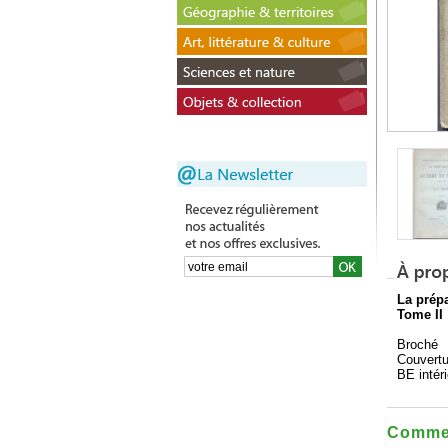
La prépa
Tome II
Broché
Couvertu
BE intéri
Commen