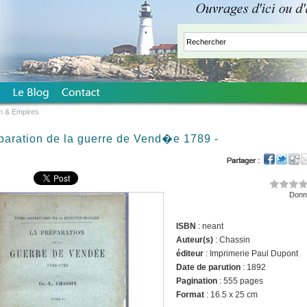
n & Empires
aration de la guerre de Vend�e 1789 -
Donne
ISBN
: neant
Auteur(s)
: Chassin
éditeur
: Imprimerie Paul Dupont
Date de parution
: 1892
Pagination
: 555 pages
Format
: 16.5 x 25 cm