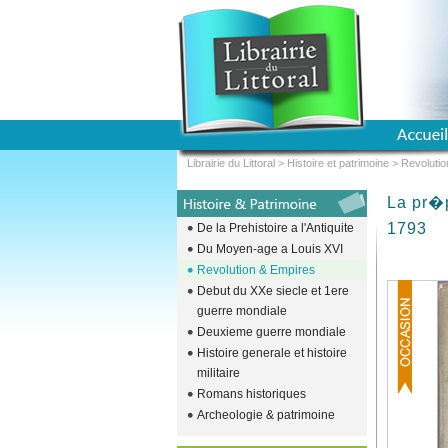
Librairie du Littoral
>
Histoire et patrimoine
>
Revolutio
La pr�p
1793
De la Prehistoire a l'Antiquite
Du Moyen-age a Louis XVI
Revolution & Empires
Debut du XXe siecle et 1ere
guerre mondiale
Deuxieme guerre mondiale
Histoire generale et histoire
militaire
Romans historiques
Archeologie & patrimoine