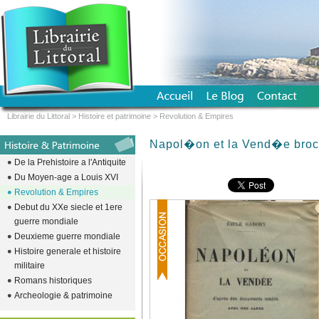
Librairie du Littoral
>
Histoire et patrimoine
>
Revolution & Empires
Napol�on et la Vend�e bro
De la Prehistoire a l'Antiquite
Du Moyen-age a Louis XVI
Revolution & Empires
Debut du XXe siecle et 1ere
guerre mondiale
Deuxieme guerre mondiale
Histoire generale et histoire
militaire
Romans historiques
Archeologie & patrimoine