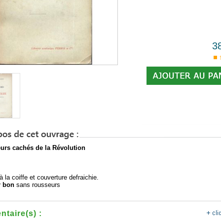
3
eurs cachés de la Révolution
 la coiffe et couverture defraichie.
ur bon
sans rousseurs
taire(s) :