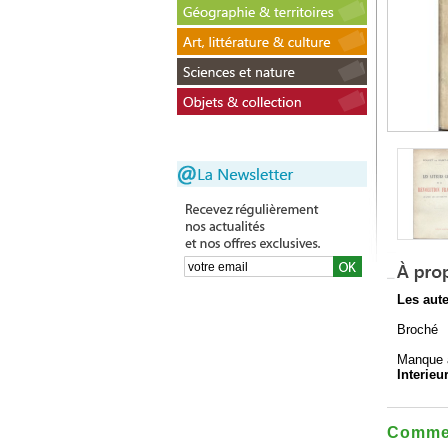
Les aut
Broché
Manque à
Interie
Commen