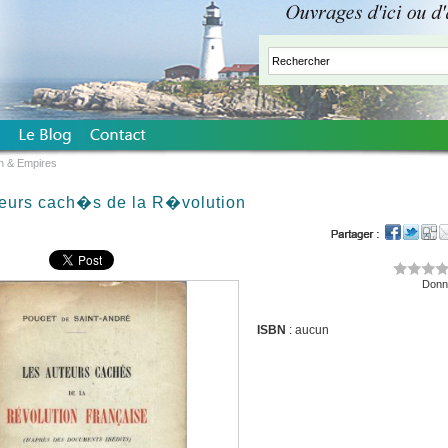
n & Empires
teurs cach�s de la R�volution
Donne
ISBN
: aucun