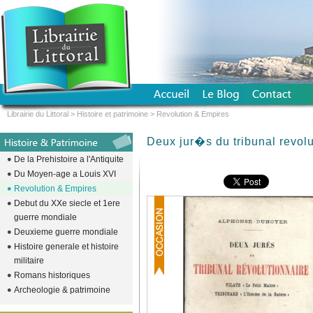
Librairie du Littoral
>
Histoire et patrimoine
>
Revolution & Empires
Deux jur�s du tribunal revolu
De la Prehistoire a l'Antiquite
Du Moyen-age a Louis XVI
Revolution & Empires
Debut du XXe siecle et 1ere
guerre mondiale
Deuxieme guerre mondiale
Histoire generale et histoire
militaire
Romans historiques
Archeologie & patrimoine