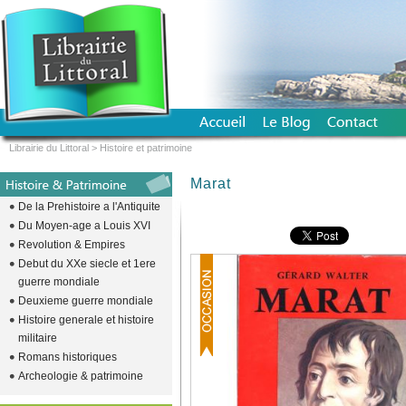
Librairie du Littoral
>
Histoire et patrimoine
Marat
De la Prehistoire a l'Antiquite
Du Moyen-age a Louis XVI
Revolution & Empires
Debut du XXe siecle et 1ere
guerre mondiale
Deuxieme guerre mondiale
Histoire generale et histoire
militaire
Romans historiques
Archeologie & patrimoine