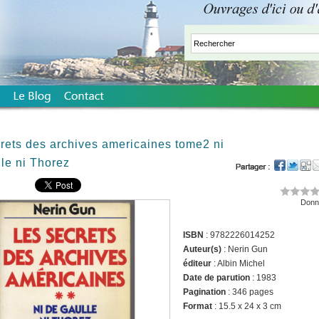
rets des archives americaines tome2 ni
le ni Thorez
Donne
ISBN
: 9782226014252
Auteur(s)
: Nerin Gun
éditeur
: Albin Michel
Date de parution
: 1983
Pagination
: 346 pages
Format
: 15.5 x 24 x 3 cm