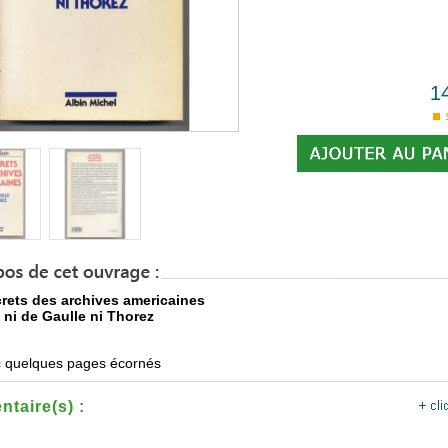
1
rets des archives americaines
 ni de Gaulle ni Thorez
 quelques pages écornés
taire(s) :