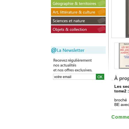
Les sec
tome2 :
broché
BE avec
Commen