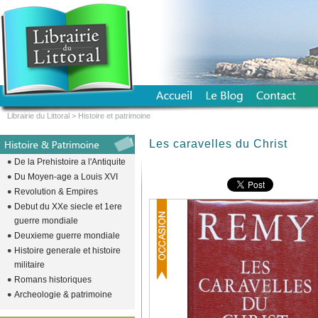
Librairie du Littoral
>
Histoire et patrimoine
Les caravelles du Christ
De la Prehistoire a l'Antiquite
Du Moyen-age a Louis XVI
Revolution & Empires
Debut du XXe siecle et 1ere
guerre mondiale
Deuxieme guerre mondiale
Histoire generale et histoire
militaire
Romans historiques
Archeologie & patrimoine