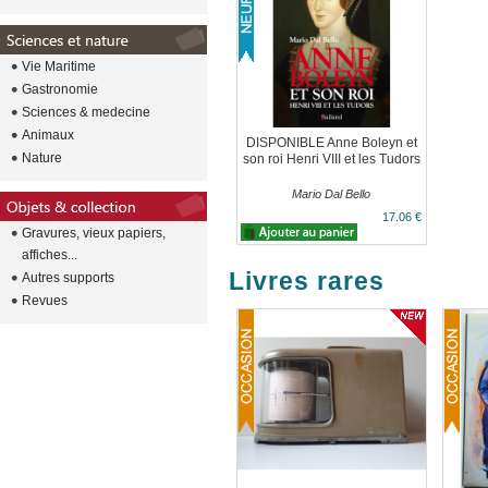
Vie Maritime
Gastronomie
Sciences & medecine
Animaux
DISPONIBLE Anne Boleyn et
Nature
son roi Henri VIII et les Tudors
Mario Dal Bello
17.06 €
Gravures, vieux papiers,
affiches...
Livres rares
Autres supports
Revues