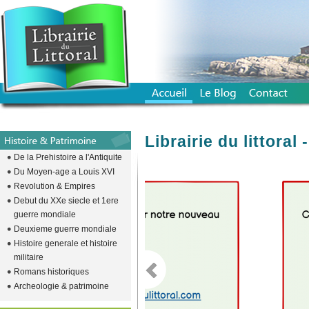
Librairie du littora
De la Prehistoire a l'Antiquite
Du Moyen-age a Louis XVI
Revolution & Empires
emplacement vide pour descendre l
Debut du XXe siecle et 1ere
guerre mondiale
Deuxieme guerre mondiale
Histoire generale et histoire
militaire
Romans historiques
Archeologie & patrimoine