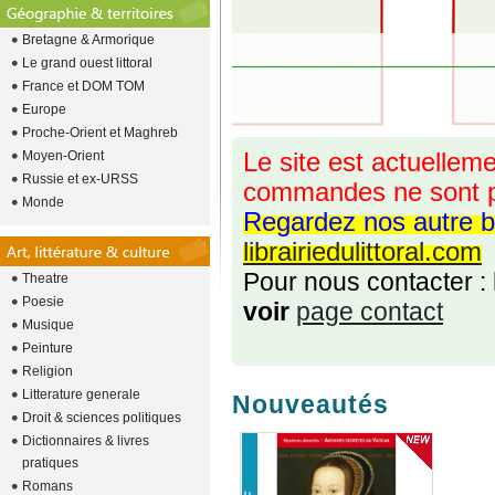
Bretagne & Armorique
Le grand ouest littoral
France et DOM TOM
Europe
Proche-Orient et Maghreb
Moyen-Orient
Le site est actuelleme
Russie et ex-URSS
commandes ne sont p
Monde
Regardez nos autre b
librairiedulittoral.com
Pour nous contacter :
Theatre
Poesie
voir
page contact
Musique
Peinture
Religion
Litterature generale
Nouveautés
Droit & sciences politiques
Dictionnaires & livres
pratiques
Romans