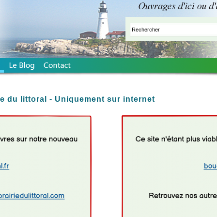
ie du littoral - Uniquement sur internet
vide pour descendre le title vert du site