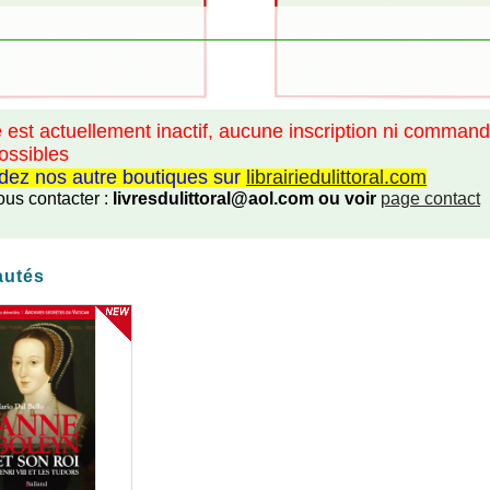
e est actuellement inactif, aucune inscription ni comman
ossibles
dez nos autre boutiques sur
librairiedulittoral.com
ous contacter :
livresdulittoral@aol.com ou voir
page contact
autés