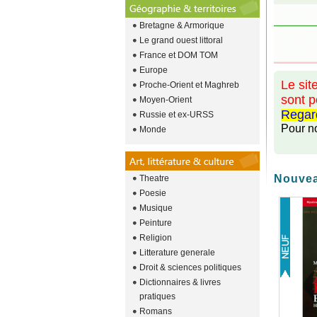
Bretagne & Armorique
Le grand ouest littoral
France et DOM TOM
Europe
Le sit
Proche-Orient et Maghreb
sont p
Moyen-Orient
Regar
Russie et ex-URSS
Pour n
Monde
Nouve
Theatre
Poesie
Musique
Peinture
Religion
Litterature generale
Droit & sciences politiques
Dictionnaires & livres
pratiques
Romans