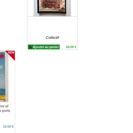
Collectif
20.00 €
re et
 ports
10.00 €