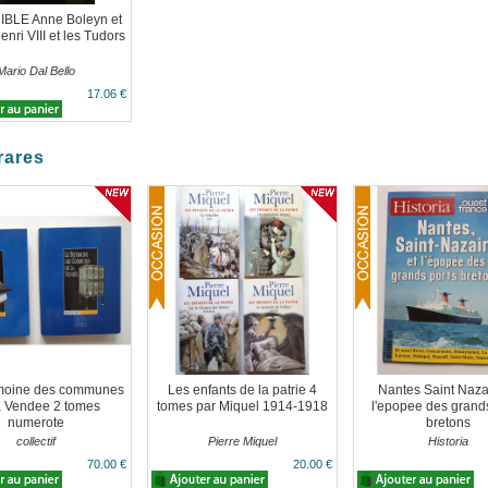
BLE Anne Boleyn et
enri VIII et les Tudors
Mario Dal Bello
17.06 €
rares
imoine des communes
Les enfants de la patrie 4
Nantes Saint Nazai
a Vendee 2 tomes
tomes par Miquel 1914-1918
l'epopee des grands
numerote
bretons
collectif
Pierre Miquel
Historia
70.00 €
20.00 €