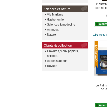
DISPONI
son roi H
Vie Maritime
Gastronomie
Sciences & medecine
Animaux
Livres 
Nature
Gravures, vieux papiers,
affiches...
Autres supports
Revues
Le Patr
de l