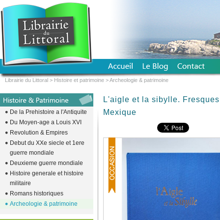
Librairie du Littoral
>
Histoire et patrimoine
>
Archeologie & patrimoine
L'aigle et la sibylle. Fresque
Mexique
De la Prehistoire a l'Antiquite
Du Moyen-age a Louis XVI
Revolution & Empires
Debut du XXe siecle et 1ere
guerre mondiale
Deuxieme guerre mondiale
Histoire generale et histoire
militaire
Romans historiques
Archeologie & patrimoine