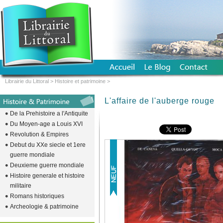
Librairie du Littoral
>
Histoire et patrimoine
>
L'affaire de l'auberge rouge
De la Prehistoire a l'Antiquite
Du Moyen-age a Louis XVI
Revolution & Empires
Debut du XXe siecle et 1ere
guerre mondiale
Deuxieme guerre mondiale
Histoire generale et histoire
militaire
Romans historiques
Archeologie & patrimoine