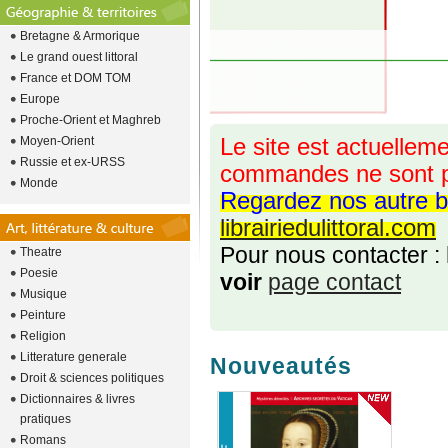
Bretagne & Armorique
Le grand ouest littoral
France et DOM TOM
Europe
Proche-Orient et Maghreb
Moyen-Orient
Le site est actuelleme
Russie et ex-URSS
commandes ne sont p
Monde
Regardez nos autre b
librairiedulittoral.com
Pour nous contacter :
Theatre
Poesie
voir
page contact
Musique
Peinture
Religion
Litterature generale
Nouveautés
Droit & sciences politiques
Dictionnaires & livres
pratiques
Romans