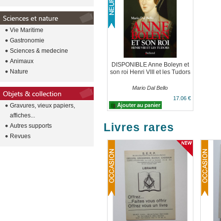
Vie Maritime
Gastronomie
Sciences & medecine
Animaux
DISPONIBLE Anne Boleyn et
Nature
son roi Henri VIII et les Tudors
Mario Dal Bello
17.06 €
Gravures, vieux papiers,
affiches...
Livres rares
Autres supports
Revues