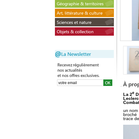
e
La 2
D
Leclerc
Combat
un nom 
broché
trace de