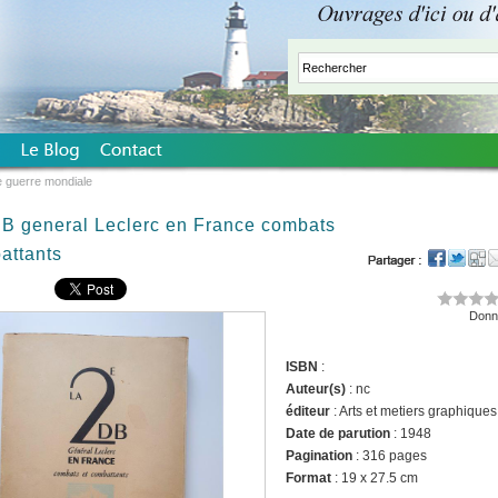
 guerre mondiale
B general Leclerc en France combats
attants
Donne
ISBN
:
Auteur(s)
: nc
éditeur
: Arts et metiers graphiques
Date de parution
: 1948
Pagination
: 316 pages
Format
: 19 x 27.5 cm