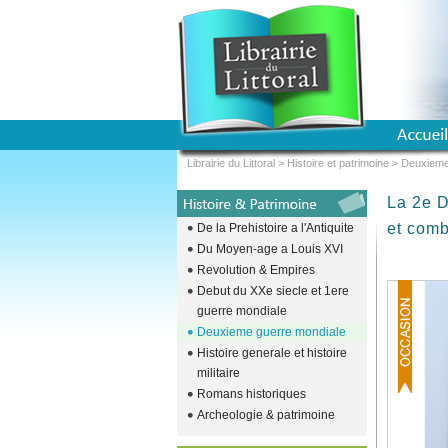
Librairie du Littoral
>
Histoire et patrimoine
>
Deuxieme
La 2e D
et comb
De la Prehistoire a l'Antiquite
Du Moyen-age a Louis XVI
Revolution & Empires
Debut du XXe siecle et 1ere
guerre mondiale
Deuxieme guerre mondiale
Histoire generale et histoire
militaire
Romans historiques
Archeologie & patrimoine