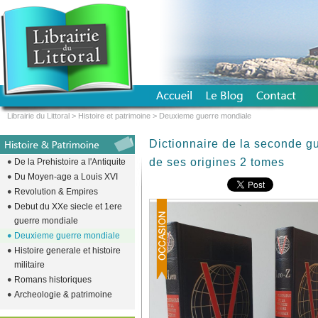
Librairie du Littoral
>
Histoire et patrimoine
>
Deuxieme guerre mondiale
Dictionnaire de la seconde g
de ses origines 2 tomes
De la Prehistoire a l'Antiquite
Du Moyen-age a Louis XVI
Revolution & Empires
Debut du XXe siecle et 1ere
guerre mondiale
Deuxieme guerre mondiale
Histoire generale et histoire
militaire
Romans historiques
Archeologie & patrimoine