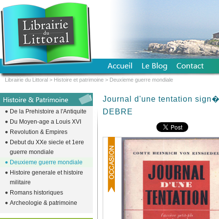
Librairie du Littoral
>
Histoire et patrimoine
>
Deuxieme guerre mondiale
Journal d'une tentation sig
DEBRE
De la Prehistoire a l'Antiquite
Du Moyen-age a Louis XVI
Revolution & Empires
Debut du XXe siecle et 1ere
guerre mondiale
Deuxieme guerre mondiale
Histoire generale et histoire
militaire
Romans historiques
Archeologie & patrimoine