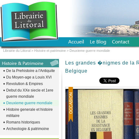
Librairie du Littoral
>
Histoire et patrimoine
>
Deuxieme guerre mondiale
Les grandes �nigmes de la 
Belgique
De la Prehistoire a l'Antiquite
Du Moyen-age a Louis XVI
Revolution & Empires
Debut du XXe siecle et 1ere
guerre mondiale
Deuxieme guerre mondiale
Histoire generale et histoire
militaire
Romans historiques
Archeologie & patrimoine