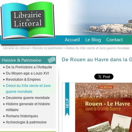
Librairie du Littoral
>
Histoire et patrimoine
>
Debut du XXe siecle et 1ere guerre mondiale
De Rouen au Havre dans la 
De la Prehistoire a l'Antiquite
Du Moyen-age a Louis XVI
Revolution & Empires
Debut du XXe siecle et 1ere
guerre mondiale
Deuxieme guerre mondiale
Histoire generale et histoire
militaire
Romans historiques
Archeologie & patrimoine