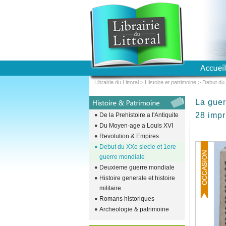
Librairie du Littoral
>
Histoire et patrimoine
>
Debut du 
La guer
28 impr
De la Prehistoire a l'Antiquite
Du Moyen-age a Louis XVI
Revolution & Empires
Debut du XXe siecle et 1ere
guerre mondiale
Deuxieme guerre mondiale
Histoire generale et histoire
militaire
Romans historiques
Archeologie & patrimoine