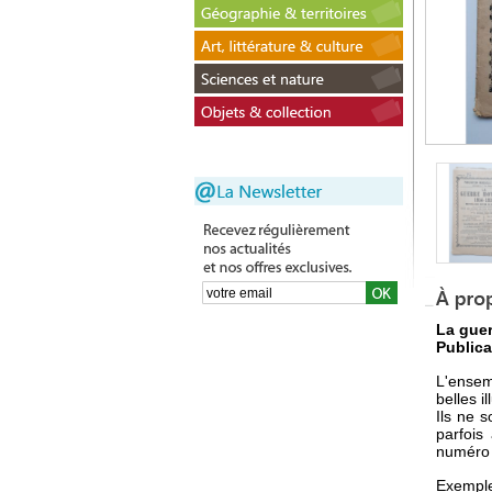
La guer
Publica
L'ensem
belles il
Ils ne 
parfois
numéro
Exemple