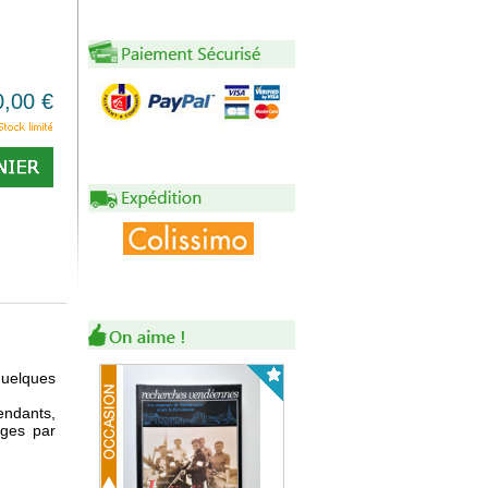
0,00 €
quelques
endants,
ages par