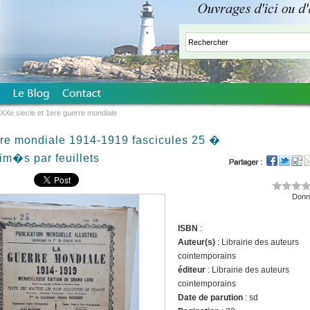
XXe siecle et 1ere guerre mondiale
re mondiale 1914-1919 fascicules 25 �
im�s par feuillets
Donne
ISBN
:
Auteur(s)
: Librairie des auteurs
cointemporains
éditeur
: Librairie des auteurs
cointemporains
Date de parution
: sd