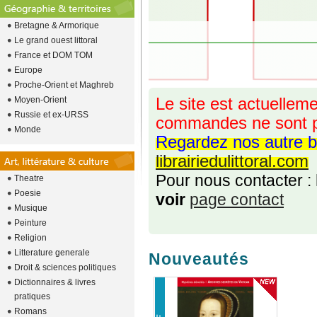
Bretagne & Armorique
Le grand ouest littoral
France et DOM TOM
Europe
Proche-Orient et Maghreb
Moyen-Orient
Le site est actuelleme
Russie et ex-URSS
commandes ne sont p
Monde
Regardez nos autre b
librairiedulittoral.com
Pour nous contacter :
Theatre
Poesie
voir
page contact
Musique
Peinture
Religion
Litterature generale
Nouveautés
Droit & sciences politiques
Dictionnaires & livres
pratiques
Romans