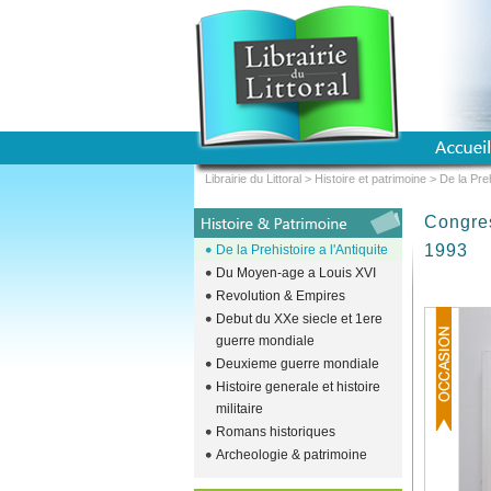
Librairie du Littoral
>
Histoire et patrimoine
>
De la Preh
Congre
1993
De la Prehistoire a l'Antiquite
Du Moyen-age a Louis XVI
Revolution & Empires
Debut du XXe siecle et 1ere
guerre mondiale
Deuxieme guerre mondiale
Histoire generale et histoire
militaire
Romans historiques
Archeologie & patrimoine