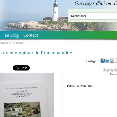
istoire a l'Antiquite
s archeologique de France vendee
Donne
ISBN
: aucun isbn