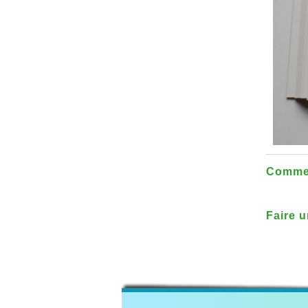
Commen
Faire u
France