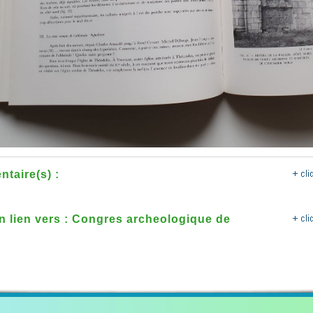
taire(s) :
n lien vers : Congres archeologique de
 vendee 1993