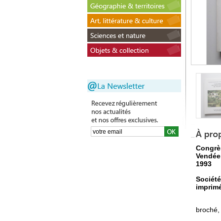
Congrè
Vendée
1993
Société
imprim
broché,