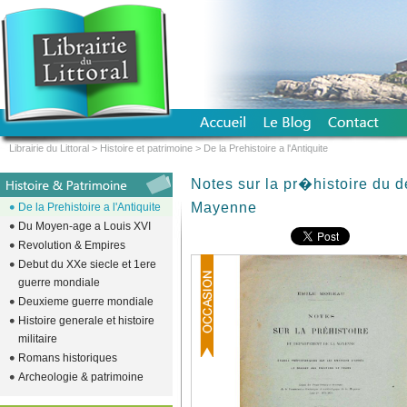
Librairie du Littoral
>
Histoire et patrimoine
>
De la Prehistoire a l'Antiquite
Notes sur la pr�histoire du 
Mayenne
De la Prehistoire a l'Antiquite
Du Moyen-age a Louis XVI
Revolution & Empires
Debut du XXe siecle et 1ere
guerre mondiale
Deuxieme guerre mondiale
Histoire generale et histoire
militaire
Romans historiques
Archeologie & patrimoine