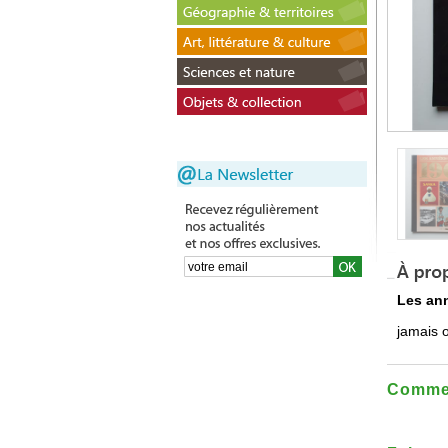
Les an
jamais o
Commen