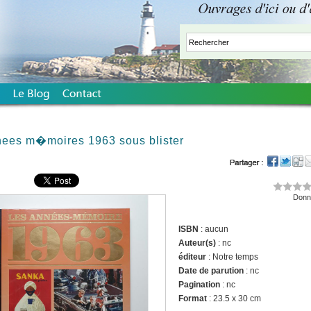
nees m�moires 1963 sous blister
Donne
ISBN
: aucun
Auteur(s)
: nc
éditeur
: Notre temps
Date de parution
: nc
Pagination
: nc
Format
: 23.5 x 30 cm