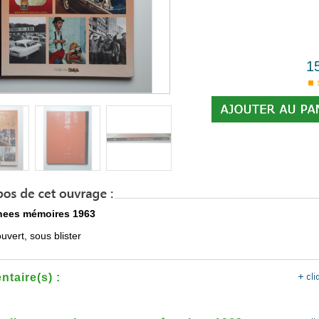
1
nees mémoires 1963
uvert, sous blister
taire(s) :