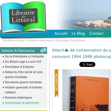
Librairie du Littoral
>
Histoire et patrimoine
>
Archeologie & patrimoine
Attach� de conservation du 
concours 1994 1998 photoco
De la Prehistoire a l'Antiquite
Du Moyen-age a Louis XVI
Revolution & Empires
Debut du XXe siecle et 1ere
guerre mondiale
Deuxieme guerre mondiale
Histoire generale et histoire
militaire
Romans historiques
Archeologie & patrimoine