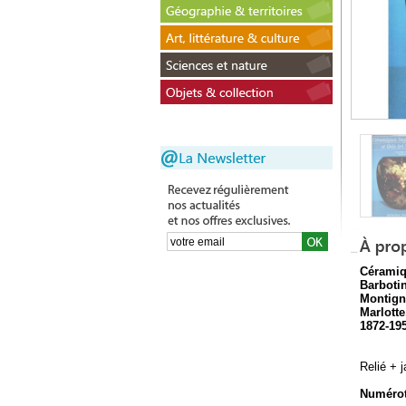
Céramiq
Barbotin
Montign
Marlott
1872-19
Relié + 
Numérot