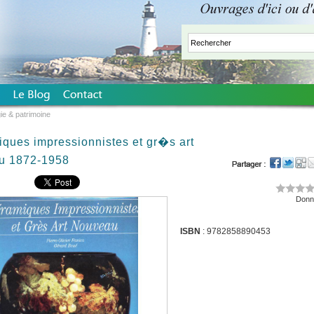
ie & patrimoine
ues impressionnistes et gr�s art
u 1872-1958
Donne
ISBN
: 9782858890453