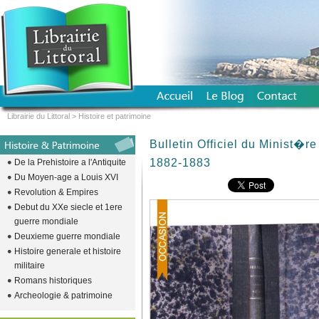
Librairie du Littoral
>
Histoire et patrimoine
Bulletin Officiel du Minist�re
1882-1883
De la Prehistoire a l'Antiquite
Du Moyen-age a Louis XVI
Revolution & Empires
Debut du XXe siecle et 1ere
guerre mondiale
Deuxieme guerre mondiale
Histoire generale et histoire
militaire
Romans historiques
Archeologie & patrimoine