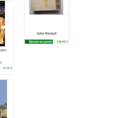
Jules Renault
140.00 €
anges
d
15.00 €