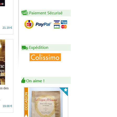
21.19 €
ps des
y
19.00 €