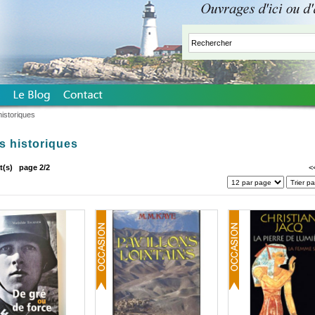
istoriques
 historiques
t(s)
page 2/2
<