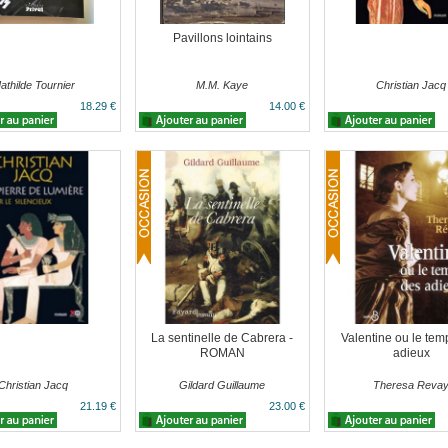
Pavillons lointains
athilde Tournier
M.M. Kaye
Christian Jacq
18.29 €
14.00 €
La sentinelle de Cabrera -
Valentine ou le tem
ROMAN
adieux
Christian Jacq
Gildard Guillaume
Theresa Reva
21.19 €
23.00 €