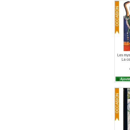
Les myst
La co