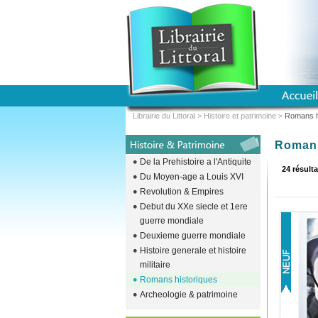
Librairie du Littoral
>
Histoire et patrimoine
>
Romans h
Romans
De la Prehistoire a l'Antiquite
24 résulta
Du Moyen-age a Louis XVI
Revolution & Empires
Debut du XXe siecle et 1ere
guerre mondiale
Deuxieme guerre mondiale
Histoire generale et histoire
militaire
Romans historiques
Archeologie & patrimoine