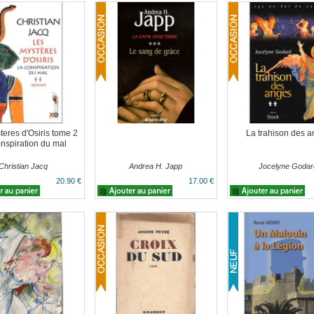
eres d'Osiris tome 2
La trahison des 
nspiration du mal
Christian Jacq
Andrea H. Japp
Jocelyne Godar
20.90 €
17.00 €