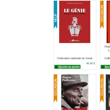
Hist
L
Federation nationale du Genie
Colle
46.45 €