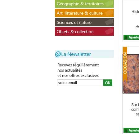
Hist
A
Sur l
comm
s