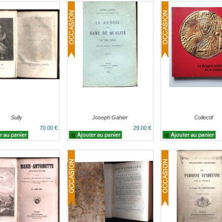
Sully
Joseph Gahier
Collectif
70.00 €
29.00 €