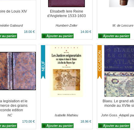
oire de Louis XIV
Elisabeth Iere Reine
d'Angleterre 1533-1603
médée Gabourd
Humbert-Zeller
M. de Lescure
18.00 €
14.00 €
a legislation et le
Blaeu. Le grand atl
erce des grains
monde au XVIIe si
econde edition
NC
Isabelle Mathieu
John Goss. Adapté par
Spinner
170.00 €
18.96 €