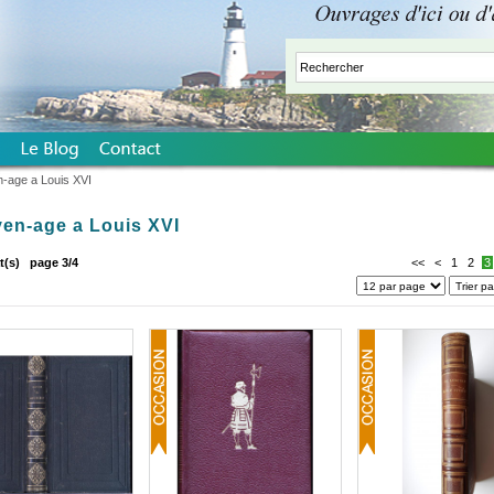
-age a Louis XVI
en-age a Louis XVI
t(s)
page 3/4
<<
<
1
2
3