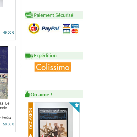
49.00 €
as. Le
ecle.
 Irmina
50.00 €