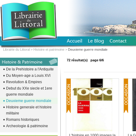
Librairie du Littoral
>
Histoire et patrimoine
>
Deuxieme guerre mondiale
72 résultat(s)
page 6/6
De la Prehistoire a l'Antiquite
Du Moyen-age a Louis XVI
Revolution & Empires
Debut du XXe siecle et 1ere
guerre mondiale
Deuxieme guerre mondiale
Histoire generale et histoire
militaire
Romans historiques
Archeologie & patrimoine
L'histoire en 1000 images la
La G