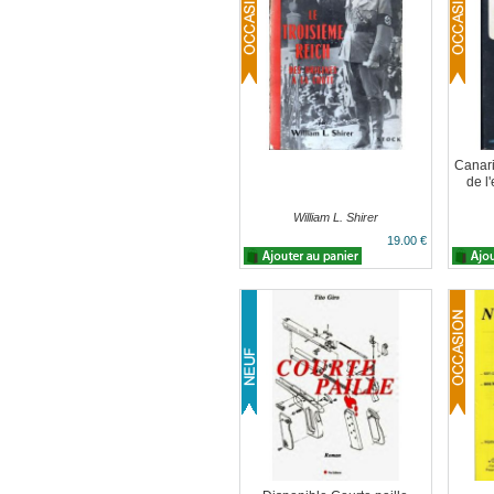
Canari
de l
William L. Shirer
19.00 €