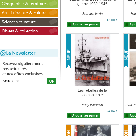
guerre 1939-1945
Bernard Iselin
Hug
D'esp
13.00 €
War). 
Les rebelles de la
Combattante
Eddy Florentin
Jean-Y
24.04 €